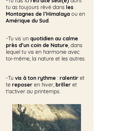
-Tu fais la
retraite seul(e)
dont
tu as toujours rêvé dans
les
Montagnes de l’Himalaya
ou en
Amérique du Sud
.
-Tu vis un
quotidien au calme
près d’un coin de Nature
, dans
lequel tu vis en harmonie avec
toi-même, la nature et les autres.
-Tu
vis à ton rythme
:
ralentir
et
te
reposer
en hiver,
briller
et
t'activer au printemps.