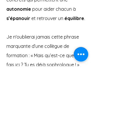
autonomie
pour aider chacun à
s’épanouir
et retrouver un
équilibre
.
Je n'oublierai jamais cette phrase
marquante d’une collègue de
formation : « Mais qu’est-ce que tu
fais ici ? Tu es déjà sophrologue ! »
Elle avait raison. J'avais plus de
connaissances que ce que la
formation pouvait m’apporter. Ce fut
pour moi la confirmation que j'étais
sur le bon chemin.
La sophrologie m'a
transformée
. Elle